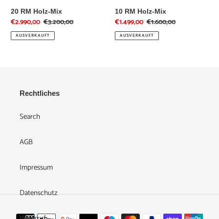
20 RM Holz-Mix
10 RM Holz-Mix
Sonderpreis
€2.990,00
Normaler
€3.200,00
Sonderpreis
€1.499,00
Normaler
€1.600,00
Preis
Preis
AUSVERKAUFT
AUSVERKAUFT
Rechtliches
Search
AGB
Impressum
Datenschutz
Zahlungsmethoden
Widerruf