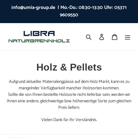
Direkt
info@umia-group.de ‬ | Mo.-Do.: 08:30-13:30 Uhr: 05371
zum
9609550
Inhalt
Suchen
Einloggen
Warenkor
K
Holz & Pellets
a
Aufgrund aktueller Materialengpässe auf dem Holz-Markt, kann es zu
mangelnder Verfügbarkeit mancher Holzsorten kommen.
t
Sollte die von Ihnen bestellte Holzsorte nicht lieferbar sein, werden wir
e
Ihnen eine andere, gleichwertige bzw. höherwertige Sorte zum gleichen
Preis liefern.
g
Vielen Dank für Ihr Verständnis.
o
r