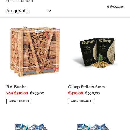
SORTIEREN NACH
6 Produkte
i
e
RM
Olimp
:
Buche
Pellets
6mm
RM Buche
Olimp Pellets 6mm
Sonderpreis
von €210,00
Normaler
€235,00
Sonderpreis
€470,00
Normaler
€530,00
Preis
Preis
AUSVERKAUFT
AUSVERKAUFT
RM
RM
Holz-
Eiche
Mix
im